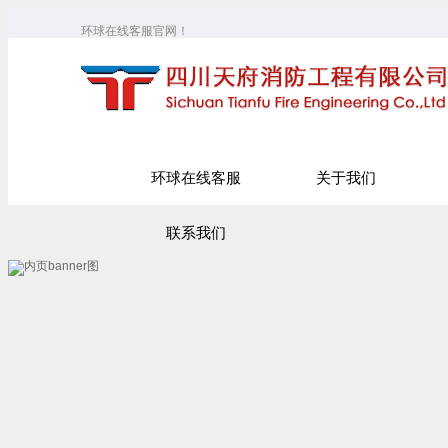
环球在线客服官网！
环球在线客服
关于我们
联系我们