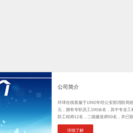
公司简介
环球在线客服于1992年经公安部消防局批
元，拥有专职员工100余名，其中专业工程
防工程师12名，二级建造师50名，并已取得GB/T 1
质量管理、GB/T 24001-2016/ISO 1400
详细了解
健康安全管理三体系认证...