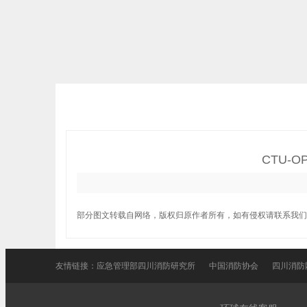
CTU-
部分图文转载自网络，版权归原作者所有，如有侵权请联系我们
友情链接：
应急管理部四川消防研究所
中国消防协会
四川消防