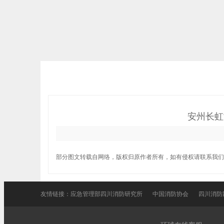
安州长虹
部分图文转载自网络，版权归原作者所有，如有侵权请联系我们
友情链接：
应急管理部四川消防研究所
中国消防协会
四川消防