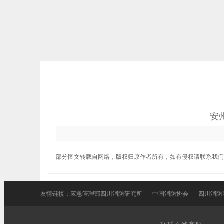
安
部分图文转载自网络，版权归原作者所有，如有侵权请联系我们
友情链接：
应急管理部四川消防研究所
中国消防协会
四川消防