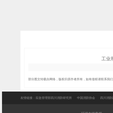
工业
部分图文转载自网络，版权归原作者所有，如有侵权请联系我们
友情链接：
应急管理部四川消防研究所
中国消防协会
四川消防