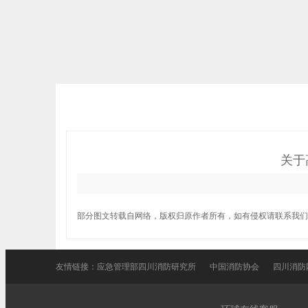
关于
部分图文转载自网络，版权归原作者所有，如有侵权请联系我们
友情链接：
应急管理部四川消防研究所
中国消防协会
四川消防