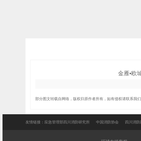
金雁•欧
部分图文转载自网络，版权归原作者所有，如有侵权请联系我们
友情链接：
应急管理部四川消防研究所
中国消防协会
四川消防