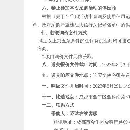
六、禁止参加本次采购活动的供应商
根据《关于在采购活动中查询及使用信用记
单、政府采购严重违法失信行为记录名单中的供
七
、获取
询价
文件方式
满足以上第五条条件的任何有供应商均可通
应商
。
本项目
询价
文件
无
偿获取
。
八
、递交
报价
文件
截止时间：
202
3
年
8
月
29
九
、递交响应文件地点：
响应文件必须在递
十、响应文件开启时间：
202
3
年
8
月
29
日
1
4
:
十
一
、
比选
地点：
成都市
金牛区金科南路
6
十
二
、联系方式
采购人：环球在线客服
通讯地址：成都市金牛区金科南路
69