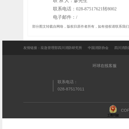
联
系
人：
廖先生
联系电话：
028-87517621转8002
电子邮件：
/
部分图文转载自网络，版权归原作者所有，如有侵权请联系我们
友情链接：
应急管理部四川消防研究所
中国消防协会
四川消防
环球在线客服
联系电话：
028-87517011
COP